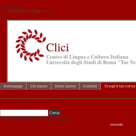
, 'before_title' => '
', 'AFTER_TITLE' => '
', )); ?>
Clici
Centro di Lingua e Cultura Italiana
Università degli Studi di Roma "Tor V
Homepage
Chi siamo
Dove siamo
Contatti
Scegli il tuo corso
ch','branfordmagazine');?>" class="button" />
seconds.