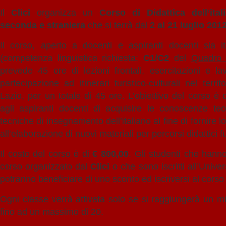
Il
Clici
organizza un
Corso di Didattica dell’ita
seconda e straniera
che si terrà dal
2 al 21 luglio 201
Il corso, aperto a docenti e aspiranti docenti sia ita
(competenza linguistica richiesta:
C1/C2
del
Quadro
prevede 45 ore di lezioni frontali, esercitazioni e la
partecipazione ad itinerari turistico-culturali nel terr
Lazio, per un totale di 45 ore. L’obiettivo del corso è 
agli aspiranti docenti di acquisire le conoscenze te
tecniche di insegnamento dell’italiano al fine di fornire lor
all’elaborazione di nuovi materiali per percorsi didattici fu
Il costo del corso è di
€
800,00
. Gli studenti che hann
corso organizzato dal
Clici
o che sono iscritti all’Univer
potranno beneficiare di uno sconto ed iscriversi al cor
Ogni classe verrà attivata solo se si raggiungerà un min
fino ad un massimo di 20.