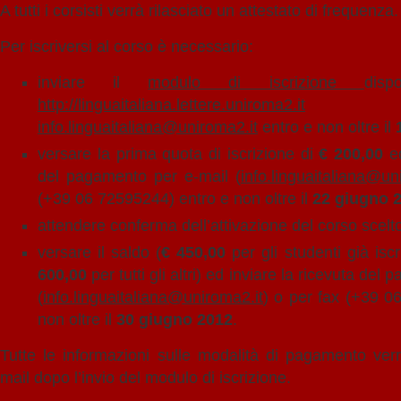
A tutti i corsisti verrà rilasciato un attestato di frequenza.
Per iscriversi al corso è necessario:
inviare il
modulo di iscrizione
disp
http://linguaitaliana.lettere.uniroma2.it
all’i
info.linguaitaliana@uniroma2.it
entro e non oltre il
versare la prima quota di iscrizione di
€ 200,00
ed
del pagamento per e-mail (
info.linguaitaliana@un
(+39 06 72595244) entro e non oltre il
22 giugno 
attendere conferma dell’attivazione del corso scelt
versare il saldo (
€ 450,00
per gli studenti già isc
600,00
per tutti gli altri) ed inviare la ricevuta de
(
info.linguaitaliana@uniroma2.it
) o per fax (+39 0
non oltre il
30 giugno 2012
.
Tutte le informazioni sulle modalità di pagamento verr
mail dopo l’invio del modulo di iscrizione.