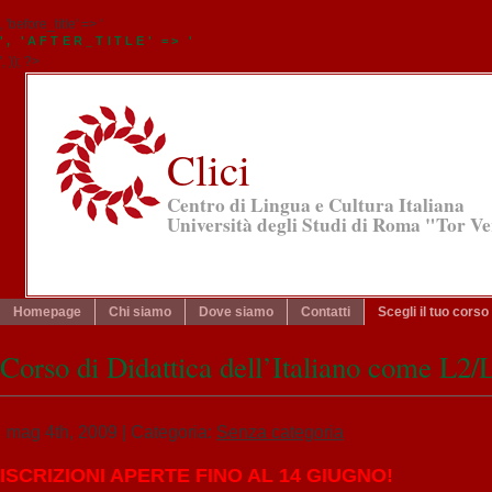
, 'before_title' => '
', 'AFTER_TITLE' => '
', )); ?>
Clici
Centro di Lingua e Cultura Italiana
Università degli Studi di Roma "Tor V
Homepage
Chi siamo
Dove siamo
Contatti
Scegli il tuo corso
Corso di Didattica dell’Italiano come L2/
mag 4th, 2009
| Categoria:
Senza categoria
ISCRIZIONI APERTE FINO AL 14 GIUGNO!