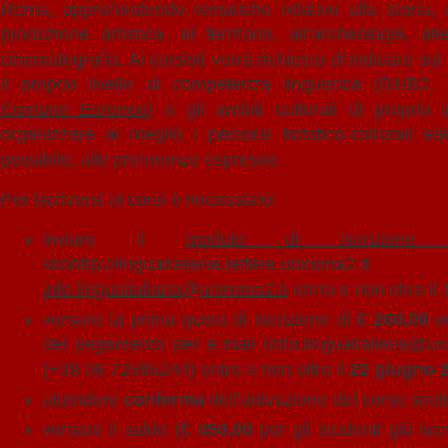
Roma, approfondendo tematiche relative alla storia, al
produzione artistica, al territorio, all’archeologia, all
cinematografia. Ai corsisti verrà richiesto di indicare sul
il proprio livello di competenza linguistica (B1/B
Comune Europeo
) e gli ambiti culturali di proprio 
organizzare al meglio i percorsi turistico-culturali a
possibile, alle preferenze espresse.
Per iscriversi ai corsi è necessario:
inviare il
modulo di iscrizion
sito
http://linguaitaliana.lettere.uniroma2.it
all’
info.linguaitaliana@uniroma2.it
entro e non oltre il
versare la prima quota di iscrizione di
€ 200,00
ed
del pagamento per e-mail (
info.linguaitaliana@un
(+39 06 72595244) entro e non oltre il
22 giugno 
attendere
conferma
dell’attivazione del corso scelt
versare il saldo (
€ 450,00
per gli studenti già isc