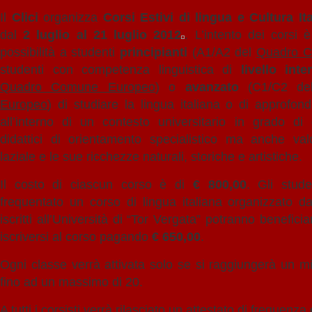
Il
Clici
organizza
Corsi Estivi di lingua e Cultura Ita
dal
2 luglio al 21 luglio 2012
. L’intento dei corsi è
possibilità a studenti
principianti
(A1/A2 del
Quadro C
studenti con competenza linguistica di
livello int
Quadro Comune Europeo
) o
avanzato
(C1/C2 d
Europeo
) di studiare la lingua italiana o di approfo
all’interno di un contesto universitario in grado di q
didattici di orientamento specialistico ma anche valor
laziale e le sue ricchezze naturali, storiche e artistiche.
Il costo di ciascun corso è di
€
800,00
. Gli stud
frequentato un corso di lingua italiana organizzato d
iscritti all’Università di “Tor Vergata” potranno benefic
iscriversi al corso pagando
€ 650,00
.
Ogni classe verrà attivata solo se si raggiungerà un min
fino ad un massimo di 20.
A tutti i corsisti verrà rilasciato un attestato di frequenza 