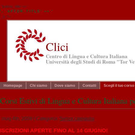
, 'before_title' => '
', 'AFTER_TITLE' => '
', )); ?>
Clici
Centro di Lingua e Cultura Italiana
Università degli Studi di Roma "Tor V
Homepage
Chi siamo
Dove siamo
Contatti
Scegli il tuo corso
Corsi Estivi di Lingua e Cultura Italiana pe
mag 4th, 2009
| Categoria:
Senza categoria
ISCRIZIONI APERTE FINO AL 14 GIUGNO!